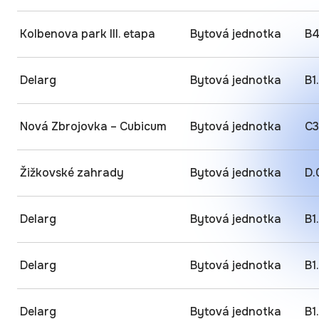
Kolbenova park III. etapa
Bytová jednotka
B4
Delarg
Bytová jednotka
B1
Nová Zbrojovka – Cubicum
Bytová jednotka
C3
Žižkovské zahrady
Bytová jednotka
D.
Delarg
Bytová jednotka
B1
Delarg
Bytová jednotka
B1
Delarg
Bytová jednotka
B1