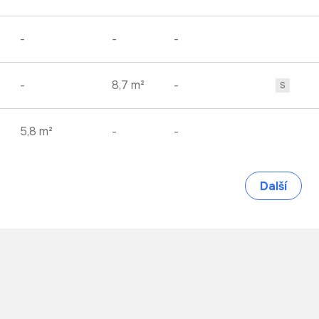
-
-
-
-
8,7 m²
-
S
5,8 m²
-
-
Další