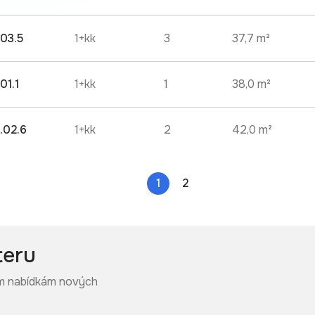
.03.5
1+kk
3
37,7 m²
.01.1
1+kk
1
38,0 m²
.02.6
1+kk
2
42,0 m²
1
2
teru
ním nabídkám nových