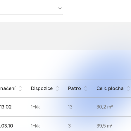
načení
Dispozice
Patro
Celk. plocha
.13.02
1+kk
13
30,2 m²
.03.10
1+kk
3
39,5 m²