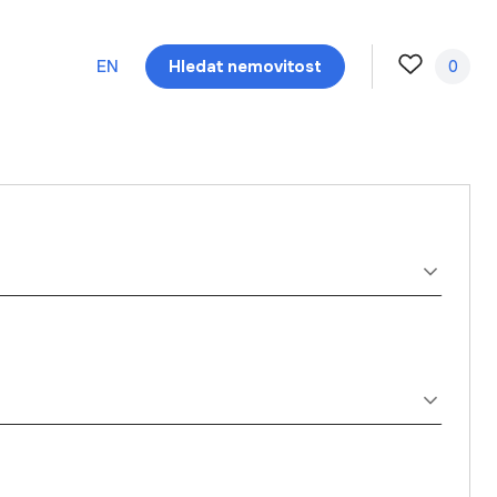
EN
Hledat nemovitost
0