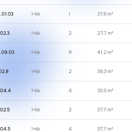
.01.03
1+kk
1
37,9 m²
.02.3
1+kk
2
27,7 m²
.09.03
1+kk
9
41,2 m²
02.8
1+kk
2
39,3 m²
.04.4
1+kk
4
30,0 m²
.02.5
1+kk
2
37,7 m²
.04.5
1+kk
4
37,7 m²