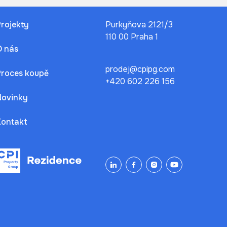
Projekty
Purkyňova 2121/3
110 00 Praha 1
O nás
prodej@cpipg.com
Proces koupě
+420 602 226 156
Novinky
Kontakt