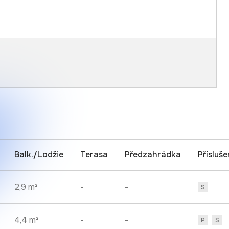
Balk./Lodžie
Terasa
Předzahrádka
Přísluše
2,9 m²
-
-
S
4,4 m²
-
-
P
S