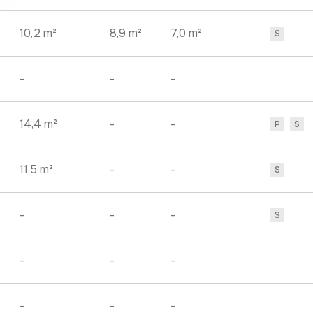
10,2 m²
8,9 m²
7,0 m²
S
-
-
-
14,4 m²
-
-
P
S
11,5 m²
-
-
S
-
-
-
S
-
-
-
-
-
-