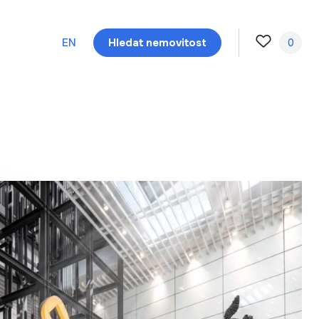
EN
Hledat nemovitost
0