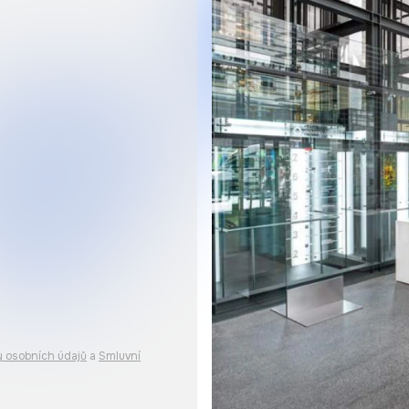
 osobních údajů
a
Smluvní