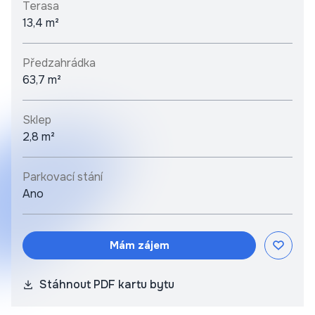
Terasa
13,4 m²
Předzahrádka
63,7 m²
Sklep
2,8 m²
Parkovací stání
Ano
Mám zájem
Stáhnout PDF kartu bytu