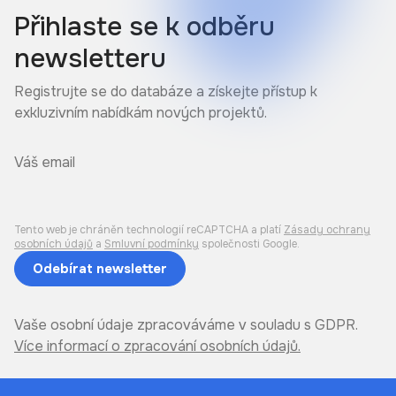
Přihlaste se k odběru
newsletteru
Registrujte se do databáze a získejte přístup k
exkluzivním nabídkám nových projektů.
Tento web je chráněn technologií reCAPTCHA a platí
Zásady ochrany
osobních údajů
a
Smluvní podmínky
společnosti Google.
Odebírat
newsletter
Vaše osobní údaje zpracováváme v souladu s GDPR.
Více informací o zpracování osobních údajů.