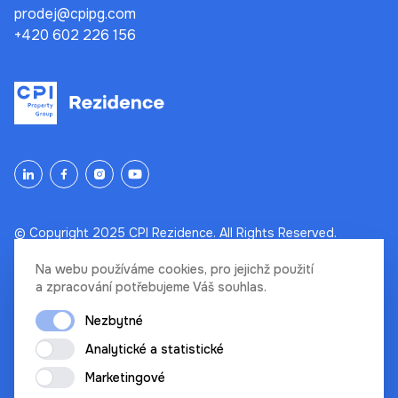
prodej@cpipg.com
+420 602 226 156
© Copyright 2025 CPI Rezidence. All Rights Reserved.
Na webu používáme cookies, pro jejichž použití
Ochrana osobních údajů
a zpracování potřebujeme Váš souhlas.
Podmínky a prohlášení
Nezbytné
Cookies
by
bicepsdigital
Analytické a statistické
Marketingové
Disclaimer: Uveřejněné vizualizace a jiná vyobrazení na