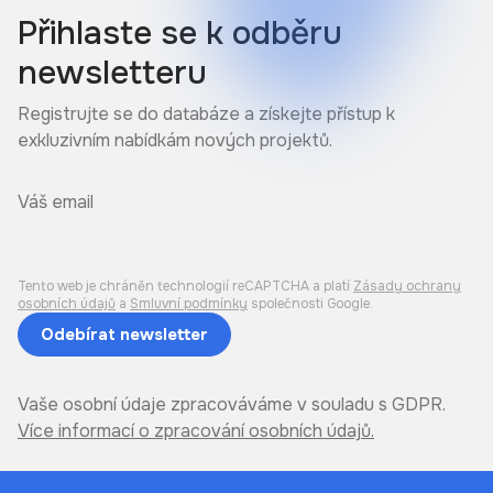
Přihlaste se k odběru
newsletteru
Registrujte se do databáze a získejte přístup k
exkluzivním nabídkám nových projektů.
Tento web je chráněn technologií reCAPTCHA a platí
Zásady ochrany
osobních údajů
a
Smluvní podmínky
společnosti Google.
Odebírat
newsletter
Vaše osobní údaje zpracováváme v souladu s GDPR.
Více informací o zpracování osobních údajů.