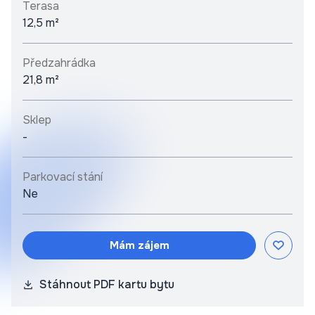
Terasa
12,5 m²
Předzahrádka
21,8 m²
Sklep
-
Parkovací stání
Ne
Mám zájem
Stáhnout PDF kartu bytu