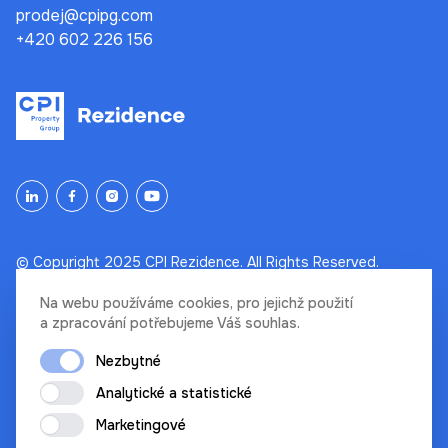
prodej@cpipg.com
+420 602 226 156
© Copyright 2025 CPI Rezidence. All Rights Reserved.
Na webu používáme cookies, pro jejichž použití
Ochrana osobních údajů
a zpracování potřebujeme Váš souhlas.
Podmínky a prohlášení
Nezbytné
Cookies
by
bicepsdigital
Analytické a statistické
Marketingové
Disclaimer: Uveřejněné vizualizace a jiná vyobrazení na